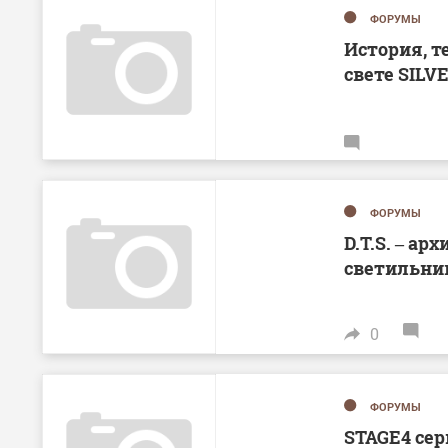
ФОРУМЫ
История, те
свете SILV
ФОРУМЫ
D.T.S. – а
светильни
0
ФОРУМЫ
STAGE4 сер