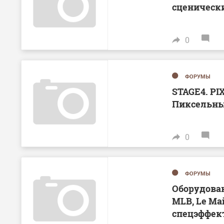
сценическ
0
ФОРУМЫ
STAGE4. PI
Пиксельны
0
ФОРУМЫ
Оборудова
MLB, Le Ma
спецэффект