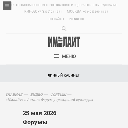
ПРОФЕССИОНАЛЬНОЕ СВЕТОВОЕ, ЗВУКОВОЕ И СЦЕНИЧЕСКОЕ ОБОРУДОВАНИЕ.
КИРОВ:
МОСКВА:
+7 (8332) 211-541
+7 (495) 260-18-64
ВСЕ САЙТЫ
IN ENGLISH
МЕНЮ
ЛИЧНЫЙ КАБИНЕТ
ГЛАВНАЯ
ВИДЕО
ФОРУМЫ
«Имлайт» в Астане. Форум учреждений культуры
25 мая 2026
Форумы