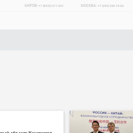
КИРОВ:
МОСКВА:
+7 (8332) 211-541
+7 (495) 260-18-64
ный объект: Компания