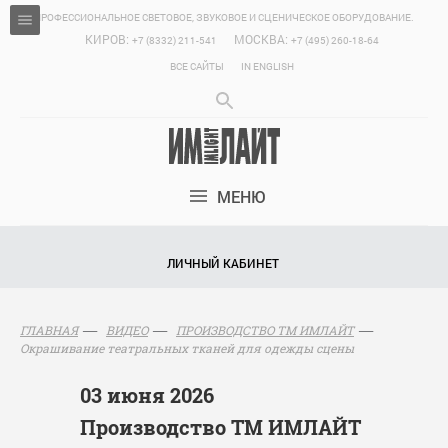
ПРОФЕССИОНАЛЬНОЕ СВЕТОВОЕ, ЗВУКОВОЕ И СЦЕНИЧЕСКОЕ ОБОРУДОВАНИЕ.
КИРОВ:
МОСКВА:
+7 (8332) 211-541
+7 (495) 260-18-64
ВСЕ САЙТЫ
IN ENGLISH
МЕНЮ
ЛИЧНЫЙ КАБИНЕТ
ГЛАВНАЯ
ВИДЕО
ПРОИЗВОДСТВО ТМ ИМЛАЙТ
Окрашивание театральных тканей для одежды сцены
03 июня 2026
Производство ТМ ИМЛАЙТ