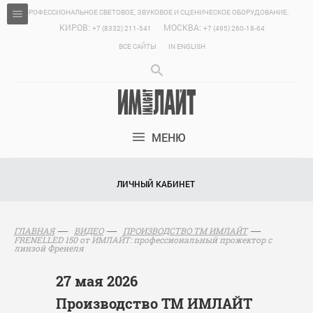
ПРОФЕССИОНАЛЬНОЕ СВЕТОВОЕ, ЗВУКОВОЕ И СЦЕНИЧЕСКОЕ ОБОРУДОВАНИЕ.
КИРОВ:
МОСКВА:
+7 (8332) 211-541
+7 (495) 260-18-64
ВСЕ САЙТЫ
IN ENGLISH
МЕНЮ
ЛИЧНЫЙ КАБИНЕТ
ГЛАВНАЯ
ВИДЕО
ПРОИЗВОДСТВО ТМ ИМЛАЙТ
FRENELLED 150 от ИМЛАЙТ: профессиональный прожектор с
линзой Френеля
27 мая 2026
Производство ТМ ИМЛАЙТ