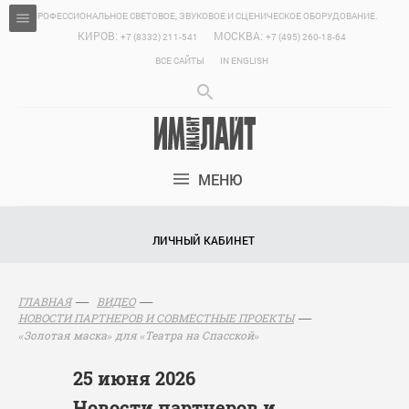
ПРОФЕССИОНАЛЬНОЕ СВЕТОВОЕ, ЗВУКОВОЕ И СЦЕНИЧЕСКОЕ ОБОРУДОВАНИЕ.
КИРОВ:
МОСКВА:
+7 (8332) 211-541
+7 (495) 260-18-64
ВСЕ САЙТЫ
IN ENGLISH
МЕНЮ
ЛИЧНЫЙ КАБИНЕТ
ГЛАВНАЯ
ВИДЕО
НОВОСТИ ПАРТНЕРОВ И СОВМЕСТНЫЕ ПРОЕКТЫ
«Золотая маска» для «Театра на Спасской»
25 июня 2026
Новости партнеров и