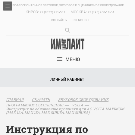
ПРОФЕССИОНАЛЬНОЕ СВЕТОВОЕ, ЗВУКОВОЕ И СЦЕНИЧЕСКОЕ ОБОРУДОВАНИЕ.
КИРОВ:
МОСКВА:
+7 (8332) 211-541
+7 (495) 260-18-64
ВСЕ САЙТЫ
IN ENGLISH
МЕНЮ
ЛИЧНЫЙ КАБИНЕТ
ГЛАВНАЯ
СКАЧАТЬ
ЗВУКОВОЕ ОБОРУДОВАНИЕ
ПРОГРАММНОЕ ОБЕСПЕЧЕНИЕ
VOLTA
Инструкция по обновлению прошивки для АС VOLTA MAXIMUM
(MAX 12A, MAX 15A, MAX SUB15A, MAX SUB18A)
Инструкция по