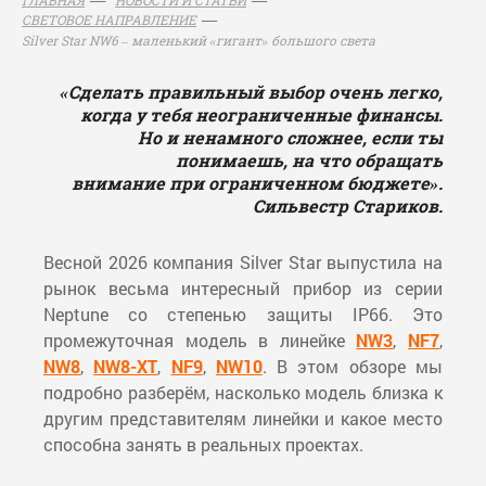
СВЕТОВОЕ НАПРАВЛЕНИЕ
Silver Star NW6 – маленький «гигант» большого света
«Сделать правильный выбор очень легко,
когда у тебя неограниченные финансы.
Но и ненамного сложнее, если ты
понимаешь, на что обращать
внимание при ограниченном бюджете».
Сильвестр Стариков.
Весной 2026 компания Silver Star выпустила на
рынок весьма интересный прибор из серии
Neptune со степенью защиты IP66. Это
промежуточная модель в линейке
NW3
,
NF7
,
NW8
,
NW8-XT
,
NF9
,
NW10
. В этом обзоре мы
подробно разберём, насколько модель близка к
другим представителям линейки и какое место
способна занять в реальных проектах.